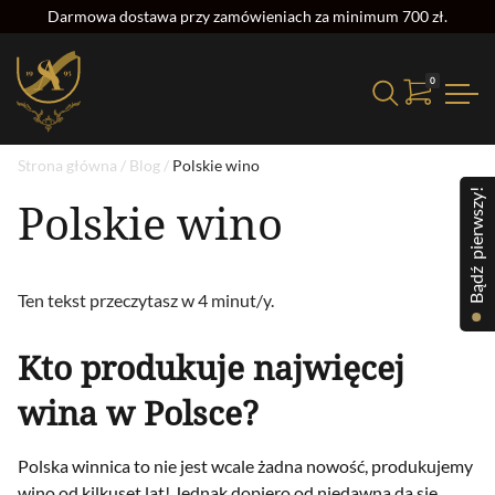
Darmowa dostawa przy zamówieniach za minimum 700 zł.
0
Strona główna
/
Blog
/
Polskie wino
Bądź pierwszy!
Polskie wino
Ten tekst przeczytasz w 4 minut/y.
Kto produkuje najwięcej
wina w Polsce?
Polska winnica to nie jest wcale żadna nowość, produkujemy
wino od kilkuset lat! Jednak dopiero od niedawna da się