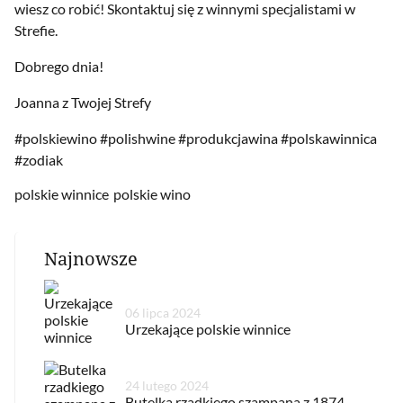
wiesz co robić! Skontaktuj się z winnymi specjalistami w
Strefie.
Dobrego dnia!
Joanna z Twojej Strefy
#polskiewino #polishwine #produkcjawina #polskawinnica
#zodiak
polskie winnice
polskie wino
Najnowsze
06 lipca 2024
Urzekające polskie winnice
24 lutego 2024
Butelka rzadkiego szampana z 1874