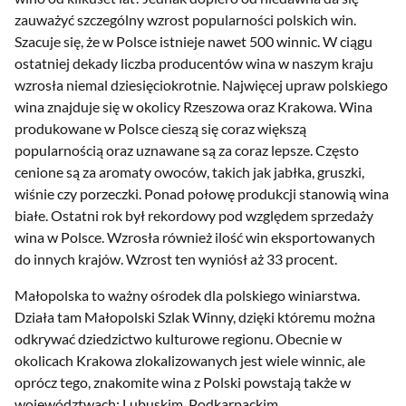
zauważyć szczególny wzrost popularności polskich win.
Szacuje się, że w Polsce istnieje nawet 500 winnic. W ciągu
ostatniej dekady liczba producentów wina w naszym kraju
wzrosła niemal dziesięciokrotnie. Najwięcej upraw polskiego
wina znajduje się w okolicy Rzeszowa oraz Krakowa. Wina
produkowane w Polsce cieszą się coraz większą
popularnością oraz uznawane są za coraz lepsze. Często
cenione są za aromaty owoców, takich jak jabłka, gruszki,
wiśnie czy porzeczki. Ponad połowę produkcji stanowią wina
białe. Ostatni rok był rekordowy pod względem sprzedaży
wina w Polsce. Wzrosła również ilość win eksportowanych
do innych krajów. Wzrost ten wyniósł aż 33 procent.
Małopolska to ważny ośrodek dla polskiego winiarstwa.
Działa tam Małopolski Szlak Winny, dzięki któremu można
odkrywać dziedzictwo kulturowe regionu. Obecnie w
okolicach Krakowa zlokalizowanych jest wiele winnic, ale
oprócz tego, znakomite wina z Polski powstają także w
województwach: Lubuskim, Podkarpackim,