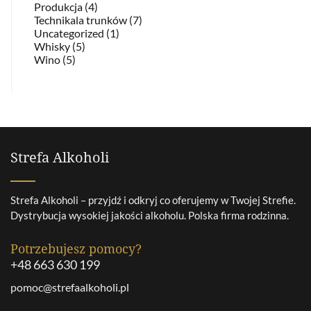
Produkcja (4)
Technikala trunków (7)
Uncategorized (1)
Whisky (5)
Wino (5)
Strefa Alkoholi
Strefa Alkoholi – przyjdź i odkryj co oferujemy w Twojej Strefie.
Dystrybucja wysokiej jakości alkoholu. Polska firma rodzinna.
Potrzebujesz pomocy?
+48 663 630 199
pomoc@strefaalkoholi.pl