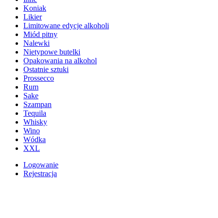
Koniak
Likier
Limitowane edycje alkoholi
Miód pitny
Nalewki
Nietypowe butelki
Opakowania na alkohol
Ostatnie sztuki
Prossecco
Rum
Sake
Szampan
Tequila
Whisky
Wino
Wódka
XXL
Logowanie
Rejestracja