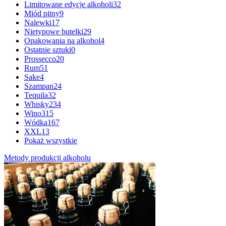
Limitowane edycje alkoholi
32
Miód pitny
9
Nalewki
17
Nietypowe butelki
29
Opakowania na alkohol
4
Ostatnie sztuki
0
Prossecco
20
Rum
51
Sake
4
Szampan
24
Tequila
32
Whisky
234
Wino
315
Wódka
167
XXL
13
Pokaż wszystkie
Metody produkcji alkoholu