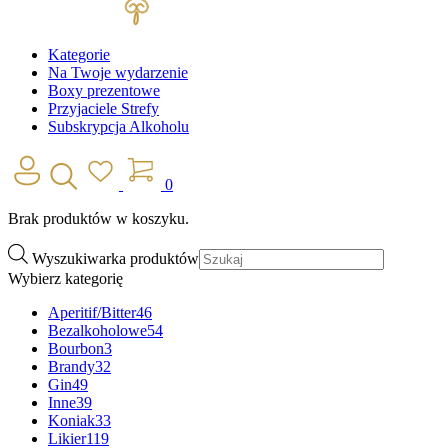
Kategorie
Na Twoje wydarzenie
Boxy prezentowe
Przyjaciele Strefy
Subskrypcja Alkoholu
0
Brak produktów w koszyku.
Wyszukiwarka produktów
Wybierz kategorię
Aperitif/Bitter
46
Bezalkoholowe
54
Bourbon
3
Brandy
32
Gin
49
Inne
39
Koniak
33
Likier
119