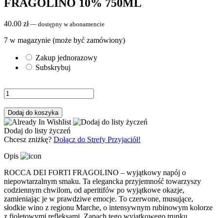
FRAGOLINO 10% 750ML
40.00
zł
—
dostępny w abonamencie
7 w magazynie (może być zamówiony)
Zakup jednorazowy
Subskrybuj
Dodaj do koszyka
Dodaj do listy życzeń
Chcesz zniżkę?
Dołącz do Strefy Przyjaciół!
Opis
ROCCA DEI FORTI FRAGOLINO – wyjątkowy napój o
niepowtarzalnym smaku. Ta elegancka przyjemność towarzyszy
codziennym chwilom, od aperitifów po wyjątkowe okazje,
zamieniając je w prawdziwe emocje. To czerwone, musujące,
słodkie wino z regionu Marche, o intensywnym rubinowym kolorze
z fioletowymi refleksami. Zapach tego wyjątkowego trunku