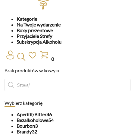
Kategorie
Na Twoje wydarzenie
Boxy prezentowe
Przyjaciele Strefy
Subskrypcja Alkoholu
0
Brak produktów w koszyku.
Wyszukiwarka
produktów
Wybierz kategorię
Aperitif/Bitter
46
Bezalkoholowe
54
Bourbon
3
Brandy
32