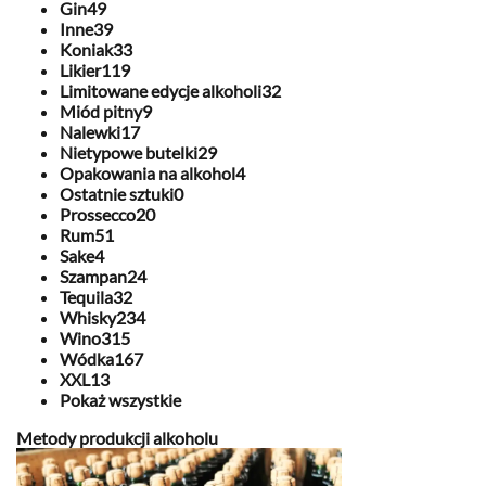
Gin
49
Inne
39
Koniak
33
Likier
119
Limitowane edycje alkoholi
32
Miód pitny
9
Nalewki
17
Nietypowe butelki
29
Opakowania na alkohol
4
Ostatnie sztuki
0
Prossecco
20
Rum
51
Sake
4
Szampan
24
Tequila
32
Whisky
234
Wino
315
Wódka
167
XXL
13
Pokaż wszystkie
Metody produkcji alkoholu