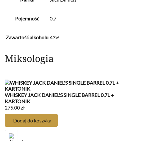
Pojemność
0,7l
Zawartość alkoholu
43%
Miksologia
Bo
WHISKEY JACK DANIEL'S SINGLE BARREL 0,7L +
4
KARTONIK
275.00
zł
Dodaj do koszyka