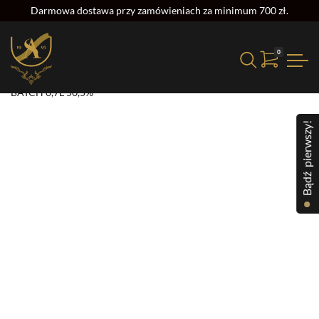
Darmowa dostawa przy zamówieniach za minimum 700 zł.
0
Strona główna
/
Alkohol
/
Whisky
/ THE GLENLIVET 20YO SMALL
BATCH 0,7L 50,5%
Bądź pierwszy!