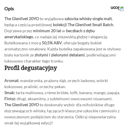
Opis
The Glenlivet 20YO
to wyjątkowa
szkocka whisky single malt
,
będąca częścią prestiżowej
kolekcji The Glenlivet Small Batch
.
Dojrzewa przez
minimum 20 lat
w
beczkach z dębu
amerykańskiego
, co nadaje jej niezwykłą głębię i elegancję.
Butelkowana z mocą
50,5% ABV
, oferuje bogaty bukiet
aromatyczno-smakowy. Każda butelka zapakowana jest w stylowy
biały kartonik ze
złotymi i zielonymi detalami
, podkreślającymi
luksusowy charakter tego trunku.
Profil degustacyjny
Aromat:
mandarynka, prażony dąb, orzech laskowy, wiórki
kokosowe, pralinki, orzechy pekan.
Smak:
tarta malinowa, crème brûlée, toffi, banany, mango, papaja.
Finisz:
długi, aksamitny, z subtelnymi owocowymi niuansami.
The Glenlivet 20YO
to doskonały wybór dla miłośników długo
dojrzewających whisky, łączących klasyczne szkockie rzemiosło z
nowoczesnym podejściem do starzenia. Odkryj niepowtarzalny
smak tej wyjątkowej edycji!