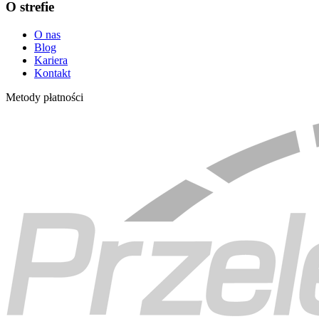
O strefie
O nas
Blog
Kariera
Kontakt
Metody płatności