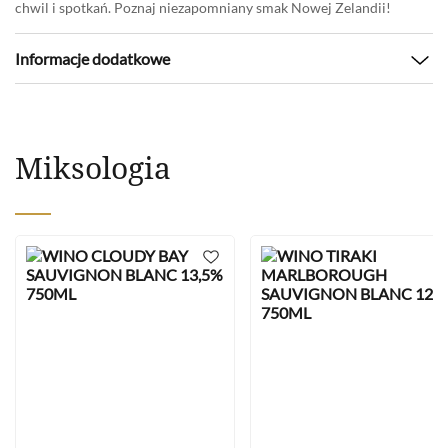
chwil i spotkań. Poznaj niezapomniany smak Nowej Zelandii!
Informacje dodatkowe
Kolor
Białe
Kraj pochodzenia
Nowa Zelandia
Marka
Tahuna
Miksologia
Pojemność
0,75l
Wytrawność
Wytrawne
Zawartość alkoholu
12,5%
Szczep
Sauvignon Blanc