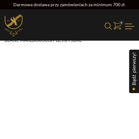
Darmowa dostawa przy zamówieniach za minimum 700 zł.
0
Strona główna
/
Alkohol
/
Wino
/ TAHUNA RESERVE SAVIGNON
BLANC MARLBOROUGH 12,5% 750ML
Bądź pierwszy!