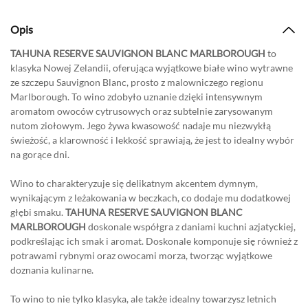
Opis
TAHUNA RESERVE SAUVIGNON BLANC MARLBOROUGH
to
klasyka Nowej Zelandii, oferująca wyjątkowe białe wino wytrawne
ze szczepu Sauvignon Blanc, prosto z malowniczego regionu
Marlborough. To wino zdobyło uznanie dzięki intensywnym
aromatom owoców cytrusowych oraz subtelnie zarysowanym
nutom ziołowym. Jego żywa kwasowość nadaje mu niezwykłą
świeżość, a klarowność i lekkość sprawiają, że jest to idealny wybór
na gorące dni.
Wino to charakteryzuje się delikatnym akcentem dymnym,
wynikającym z leżakowania w beczkach, co dodaje mu dodatkowej
głębi smaku.
TAHUNA RESERVE SAUVIGNON BLANC
MARLBOROUGH
doskonale współgra z daniami kuchni azjatyckiej,
podkreślając ich smak i aromat. Doskonale komponuje się również z
potrawami rybnymi oraz owocami morza, tworząc wyjątkowe
doznania kulinarne.
To wino to nie tylko klasyka, ale także idealny towarzysz letnich