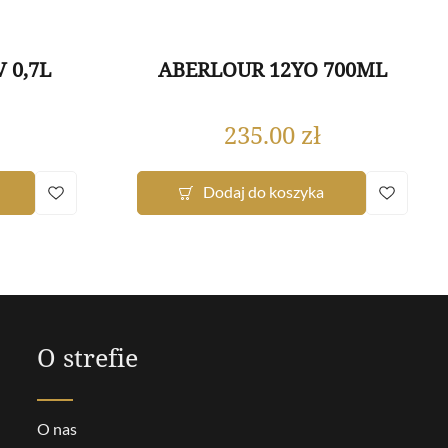
 0,7L
ABERLOUR 12YO 700ML
235.00
zł
Dodaj do koszyka
O strefie
O nas