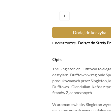
an
24
a
32
y
234
Dodaj do koszyka
Chcesz zniżkę?
315
Dołącz do Strefy Pr
Metody
a
167
produkcj
Opis
13
alkoholu
The Singleton of Dufftown to elega
szystkie
destylarni Dufftown w regionie Spe
produkowanych przez Singleton, kt
Dufftown i Glendullan. Każda z ty
Stanów Zjednoczonych.
W aromacie whisky Singleton wycz
delikatne nuty drzewa sandałoweg