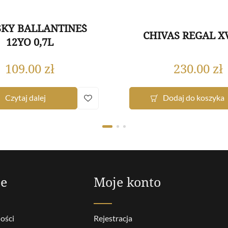
KY BALLANTINE`S
CHIVAS REGAL XV
12YO 0,7L
109.00
zł
230.00
zł
Czytaj dalej
Dodaj do koszyka
je
Moje konto
ości
Rejestracja