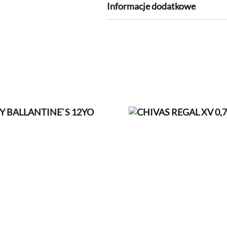
Informacje dodatkowe
Kraj pochodzenia
Szkocka – Sp
Pojemność
0,5l
Wiek
7-15YO
Rodzaj
Single Malt
Marka
Singleton
Zawartość alkoholu
40%