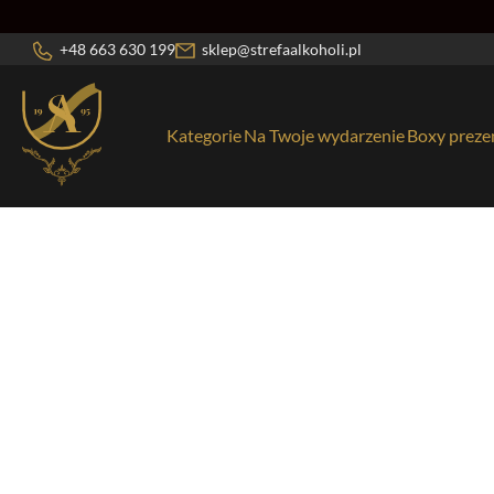
+48 663 630 199
sklep@strefaalkoholi.pl
Kategorie
Na Twoje wydarzenie
Boxy prez
Strona główna
/
Alkohol
/
Whisky
/ SINGLETON OF DUFFTO
Wybierz kategorię
Aperitif/Bitter
Opakow
46
Bezalkoholowe
Ostatn
54
Bourbon
Prosse
3
Brandy
Rum
32
Gin
Sake
49