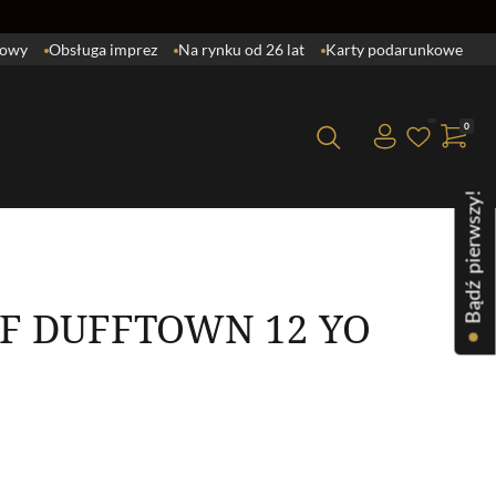
lowy
Obsługa imprez
Na rynku od 26 lat
Karty podarunkowe
0
Brak produktów w koszyku.
Bądź pierwszy!
F DUFFTOWN 12 YO