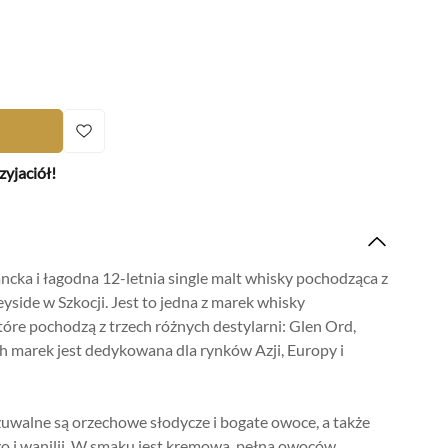
Dziś w
zyjaciół!
Raffles
i
Europejski
Warsaw
ncka i łagodna 12-letnia single malt whisky pochodząca z
yside w Szkocji. Jest to jedna z marek whisky
óre pochodzą z trzech różnych destylarni: Glen Ord,
ch marek jest dedykowana dla rynków Azji, Europy i
uwalne są orzechowe słodycze i bogate owoce, a także
o i wanilii. W smaku jest kremowa, pełna owoców,