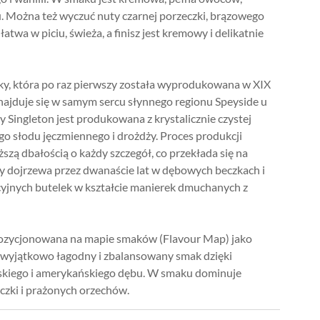
du. Można też wyczuć nuty czarnej porzeczki, brązowego
łatwa w piciu, świeża, a finisz jest kremowy i delikatnie
ky, która po raz pierwszy została wyprodukowana w XIX
najduje się w samym sercu słynnego regionu Speyside u
ky Singleton jest produkowana z krystalicznie czystej
go słodu jęczmiennego i drożdży. Proces produkcji
szą dbałością o każdy szczegół, co przekłada się na
y dojrzewa przez dwanaście lat w dębowych beczkach i
cyjnych butelek w kształcie manierek dmuchanych z
pozycjonowana na mapie smaków (Flavour Map) jako
j wyjątkowo łagodny i zbalansowany smak dzięki
skiego i amerykańskiego dębu. W smaku dominuje
czki i prażonych orzechów.