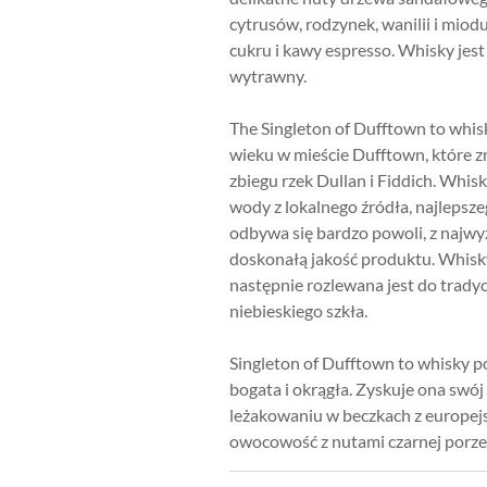
cytrusów, rodzynek, wanilii i mio
cukru i kawy espresso. Whisky jest 
wytrawny.
The Singleton of Dufftown to whis
wieku w mieście Dufftown, które z
zbiegu rzek Dullan i Fiddich. Whis
wody z lokalnego źródła, najlepsze
odbywa się bardzo powoli, z najwyż
doskonałą jakość produktu. Whisk
następnie rozlewana jest do trady
niebieskiego szkła.
Singleton of Dufftown to whisky 
bogata i okrągła. Zyskuje ona swó
leżakowaniu w beczkach z europej
owocowość z nutami czarnej porze