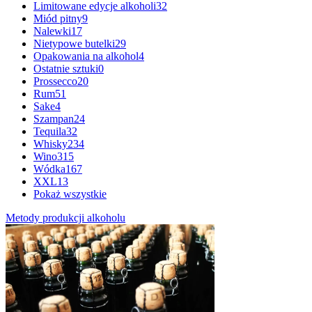
Limitowane edycje alkoholi
32
Miód pitny
9
Nalewki
17
Nietypowe butelki
29
Opakowania na alkohol
4
Ostatnie sztuki
0
Prossecco
20
Rum
51
Sake
4
Szampan
24
Tequila
32
Whisky
234
Wino
315
Wódka
167
XXL
13
Pokaż wszystkie
Metody produkcji alkoholu