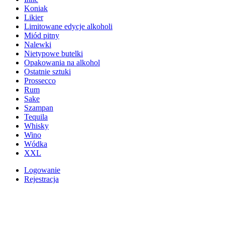
Koniak
Likier
Limitowane edycje alkoholi
Miód pitny
Nalewki
Nietypowe butelki
Opakowania na alkohol
Ostatnie sztuki
Prossecco
Rum
Sake
Szampan
Tequila
Whisky
Wino
Wódka
XXL
Logowanie
Rejestracja