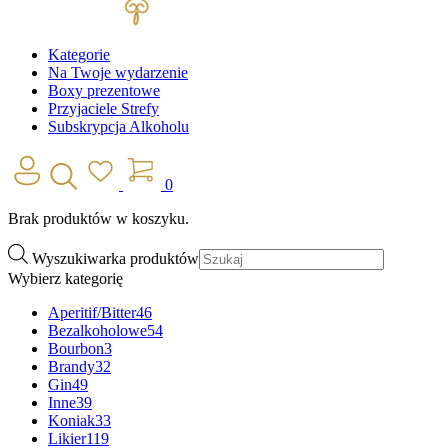
Kategorie
Na Twoje wydarzenie
Boxy prezentowe
Przyjaciele Strefy
Subskrypcja Alkoholu
0
Brak produktów w koszyku.
Wyszukiwarka produktów
Wybierz kategorię
Aperitif/Bitter
46
Bezalkoholowe
54
Bourbon
3
Brandy
32
Gin
49
Inne
39
Koniak
33
Likier
119