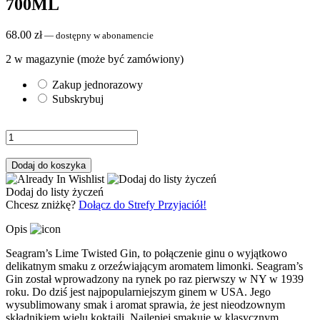
700ML
68.00
zł
—
dostępny w abonamencie
2 w magazynie (może być zamówiony)
Zakup jednorazowy
Subskrybuj
Dodaj do koszyka
Dodaj do listy życzeń
Chcesz zniżkę?
Dołącz do Strefy Przyjaciół!
Opis
Seagram’s Lime Twisted Gin, to połączenie ginu o wyjątkowo
delikatnym smaku z orzeźwiającym aromatem limonki. Seagram’s
Gin został wprowadzony na rynek po raz pierwszy w NY w 1939
roku. Do dziś jest najpopularniejszym ginem w USA. Jego
wysublimowany smak i aromat sprawia, że jest nieodzownym
skłądnikiem wielu koktajli. Najlepiej smakuje w klasycznym