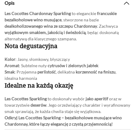
Opis
Les Cocottes Chardonnay
Sparkling
to eleganckie
francuskie
bezalkoholowe wino musujące
, stworzone na bazie
dealkoholizowanego wina ze szczepu Chardonnay
. Zachwyca
wyjątkowym smakiem, jakością i świeżością
, będąc doskonałą
alternatywą dla klasycznego szampana.
Nota degustacyjna
Kolor
: Jasny, słomkowy, błyszczący
Aromat
: Subtelne nuty
cytrusów i zielonych jabłek
Smak
: Przyjemna
perlistość
, delikatna
korzenność na finiszu
,
idealna harmonia
Idealne na każdą okazję
Les Cocottes Sparkling
to doskonały wybór
jako aperitif
oraz w
towarzystwie
deserów
. Jego orzeźwiający charakter i wyrafinowany
smak sprawiają, że każda chwila staje się wyjątkowa.
Odkryj Les Cocottes Sparkling – bezalkoholowe musujące wino
Chardonnay, które łączy elegancję z czystą przyjemnością!