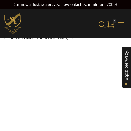
Darmowa dostawa przy zamówieniach za minimum 700 zł.
0
Strona główna
/
Alkohol
/
Bezalkoholowe
/ WINO LES COCOTTES
CHARDONNAY SPARKLING 0% 0,75l
Bądź pierwszy!