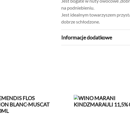
Jest bogate w nuty owocowe ,dobr
na podniebieniu.
Jest idealnym towarzyszem przyst
dobrze schłodzone.
Informacje dodatkowe
Kolor
Białe
Kraj pochodzenia
Włochy
Marka
Doppio Pass
Pojemność
0,75l
Wytrawność
Wytrawne
Zawartość alkoholu
12,5%