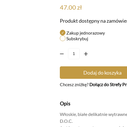
47.00
zł
an
24
Produkt dostępny na zamówie
a
32
Zakup jednorazowy
y
234
Subskrybuj
315
Metody
a
167
produkcj
Dodaj do koszyka
13
alkoholu
Chcesz zniżkę?
Dołącz do Strefy Pr
szystkie
Opis
Włoskie, białe delikatnie wytrawne
D.O.C.