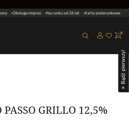
lowy
Obsługa imprez
Na rynku od 26 lat
Karty podarunkowe
0
Brak produktów w koszyku.
Bądź pierwszy!
 PASSO GRILLO 12,5%