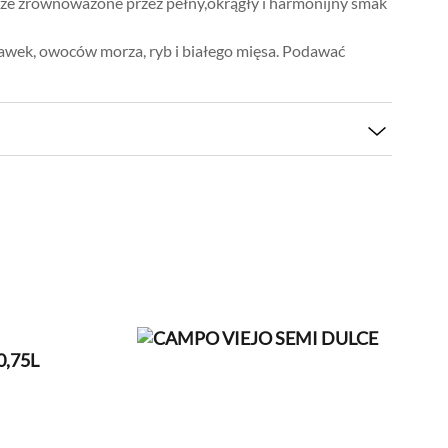
ze zrównoważone przez pełny,okrągły i harmonijny smak
awek, owoców morza, ryb i białego mięsa. Podawać
o