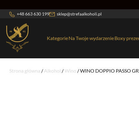
+48 663 630 199
sklep@strefaalkoholi.pl
Kategorie
Na Twoje wydarzenie
Boxy prez
Wybierz kategorię
Strona główna
/
Alkohol
/
Wino
/ WINO DOPPIO PASSO GRI
Aperitif/Bitter
Opakow
46
Bezalkoholowe
Ostatn
54
Bourbon
Prosse
3
Brandy
Rum
32
Gin
Sake
49