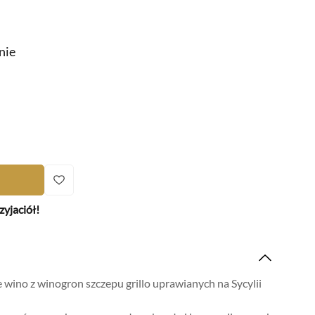
nie
Dziś w
Raffles
i
Europejski
Warsaw
zyjaciół!
 wino z winogron szczepu grillo uprawianych na Sycylii