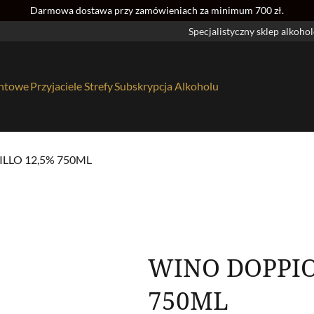
Darmowa dostawa przy zamówieniach za minimum 700 zł.
Specjalistyczny sklep alkoho
entowe
Przyjaciele Strefy
Subskrypcja Alkoholu
LLO 12,5% 750ML
ania na alkohol
4
ie sztuki
0
cco
20
WINO DOPPIO
51
750ML
4