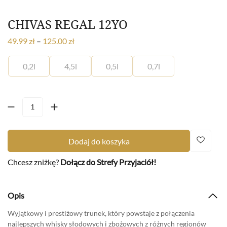
CHIVAS REGAL 12YO
49.99
zł
–
125.00
zł
0,2l
4,5l
0,5l
0,7l
Dodaj do koszyka
Chcesz zniżkę?
Dołącz do Strefy Przyjaciół!
Opis
Wyjątkowy i prestiżowy trunek, który powstaje z połączenia
najlepszych whisky słodowych i zbożowych z różnych regionów