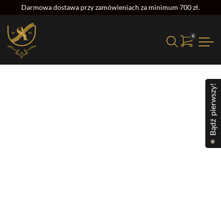
Darmowa dostawa przy zamówieniach za minimum 700 zł.
0
Strona główna
/
Alkohol
/
Whisky
/ CHIVAS REGAL 12YO
Bądź pierwszy!