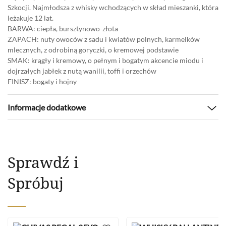
Szkocji. Najmłodsza z whisky wchodzących w skład mieszanki, która
leżakuje 12 lat.
BARWA: ciepła, bursztynowo-złota
ZAPACH: nuty owoców z sadu i kwiatów polnych, karmelków
mlecznych, z odrobiną goryczki, o kremowej podstawie
SMAK: krągły i kremowy, o pełnym i bogatym akcencie miodu i
dojrzałych jabłek z nutą wanilii, toffi i orzechów
FINISZ: bogaty i hojny
Informacje dodatkowe
Marka
Chivas Regal
Kraj pochodzenia
Szkocja
Zawartość alkoholu
40%
Sprawdź i
Pojemność
0,2l, 4,5l, 0,5l, 0,7l
Spróbuj
Wiek
7-15YO
Rodzaj
Blended