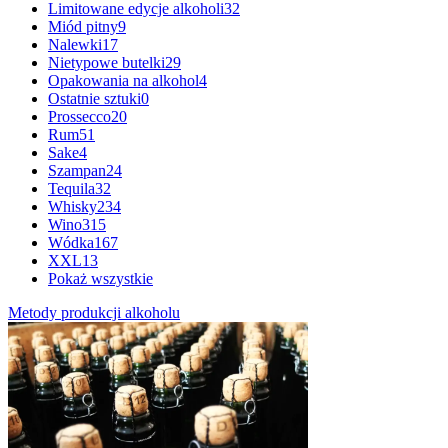
Limitowane edycje alkoholi
32
Miód pitny
9
Nalewki
17
Nietypowe butelki
29
Opakowania na alkohol
4
Ostatnie sztuki
0
Prossecco
20
Rum
51
Sake
4
Szampan
24
Tequila
32
Whisky
234
Wino
315
Wódka
167
XXL
13
Pokaż wszystkie
Metody produkcji alkoholu