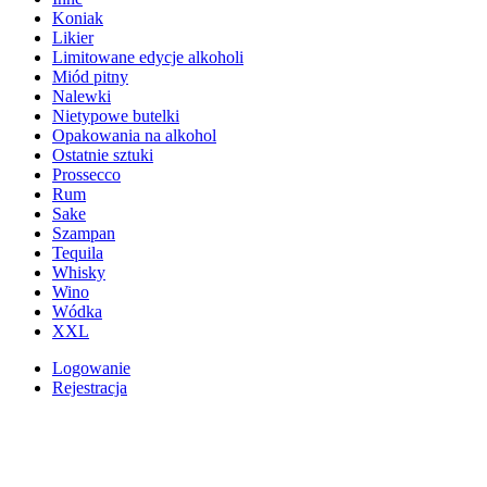
Koniak
Likier
Limitowane edycje alkoholi
Miód pitny
Nalewki
Nietypowe butelki
Opakowania na alkohol
Ostatnie sztuki
Prossecco
Rum
Sake
Szampan
Tequila
Whisky
Wino
Wódka
XXL
Logowanie
Rejestracja