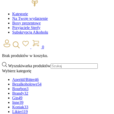
Kategorie
Na Twoje wydarzenie
Boxy prezentowe
Przyjaciele Strefy
Subskrypcja Alkoholu
0
Brak produktów w koszyku.
Wyszukiwarka produktów
Wybierz kategorię
Aperitif/Bitter
46
Bezalkoholowe
54
Bourbon
3
Brandy
32
Gin
49
Inne
39
Koniak
33
Likier
119