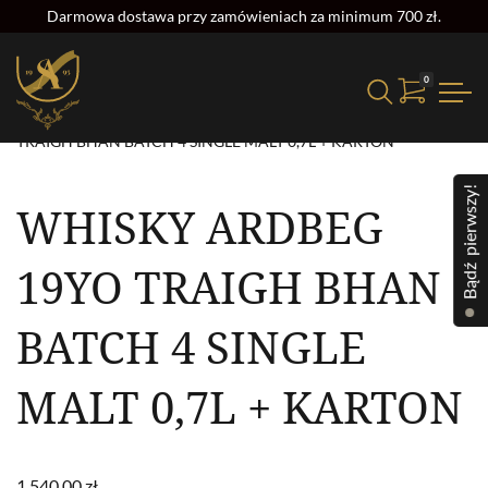
Darmowa dostawa przy zamówieniach za minimum 700 zł.
0
Strona główna
/
Alkohol
/
Whisky
/ WHISKY ARDBEG 19YO
TRAIGH BHAN BATCH 4 SINGLE MALT 0,7L + KARTON
Bądź pierwszy!
WHISKY ARDBEG
19YO TRAIGH BHAN
BATCH 4 SINGLE
MALT 0,7L + KARTON
1,540.00
zł