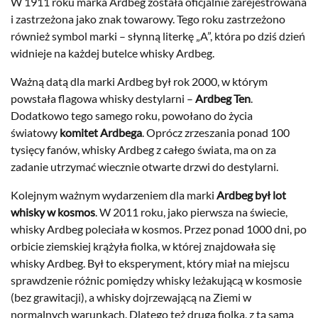
W 1911 roku marka Ardbeg została oficjalnie zarejestrowana
i zastrzeżona jako znak towarowy. Tego roku zastrzeżono
również symbol marki – słynną literkę „A”, która po dziś dzień
widnieje na każdej butelce whisky Ardbeg.
Ważną datą dla marki Ardbeg był rok 2000, w którym
powstała flagowa whisky destylarni –
Ardbeg Ten
.
Dodatkowo tego samego roku, powołano do życia
światowy
komitet Ardbega
. Oprócz zrzeszania ponad 100
tysięcy fanów, whisky Ardbeg z całego świata, ma on za
zadanie utrzymać wiecznie otwarte drzwi do destylarni.
Kolejnym ważnym wydarzeniem dla marki
Ardbeg był lot
whisky w kosmos
. W 2011 roku, jako pierwsza na świecie,
whisky Ardbeg poleciała w kosmos. Przez ponad 1000 dni, po
orbicie ziemskiej krążyła fiolka, w której znajdowała się
whisky Ardbeg. Był to eksperyment, który miał na miejscu
sprawdzenie różnic pomiędzy whisky leżakującą w kosmosie
(bez grawitacji), a whisky dojrzewającą na Ziemi w
normalnych warunkach. Dlatego też druga fiolka, z tą samą