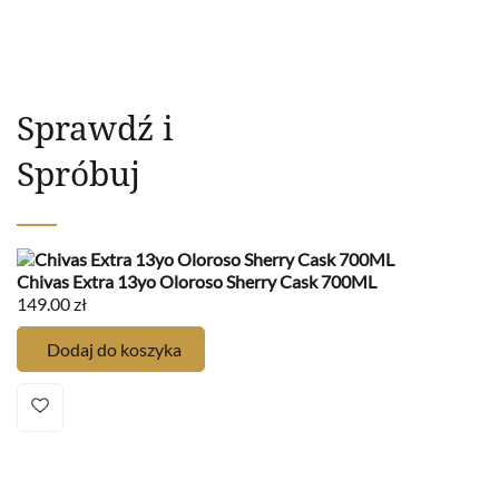
Sprawdź i
Spróbuj
Chivas Extra 13yo Oloroso Sherry Cask 700ML
C
149.00
zł
1
Dodaj do koszyka