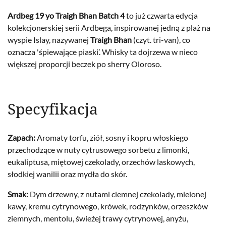
Ardbeg 19 yo Traigh Bhan Batch 4
to już czwarta edycja
kolekcjonerskiej serii Ardbega, inspirowanej jedną z plaż na
wyspie Islay, nazywanej
Traigh Bhan
(czyt. tri-van), co
oznacza 'śpiewające piaski’. Whisky ta dojrzewa w nieco
większej proporcji beczek po sherry Oloroso.
Specyfikacja
Zapach:
Aromaty torfu, ziół, sosny i kopru włoskiego
przechodzące w nuty cytrusowego sorbetu z limonki,
eukaliptusa, miętowej czekolady, orzechów laskowych,
słodkiej wanilii oraz mydła do skór.
Smak:
Dym drzewny, z nutami ciemnej czekolady, mielonej
kawy, kremu cytrynowego, krówek, rodzynków, orzeszków
ziemnych, mentolu, świeżej trawy cytrynowej, anyżu,