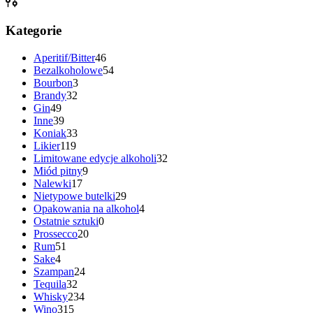
Kategorie
Aperitif/Bitter
46
Bezalkoholowe
54
Bourbon
3
Brandy
32
Gin
49
Inne
39
Koniak
33
Likier
119
Limitowane edycje alkoholi
32
Miód pitny
9
Nalewki
17
Nietypowe butelki
29
Opakowania na alkohol
4
Ostatnie sztuki
0
Prossecco
20
Rum
51
Sake
4
Szampan
24
Tequila
32
Whisky
234
Wino
315