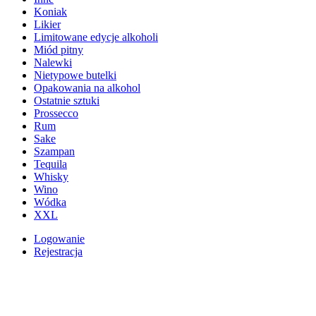
Koniak
Likier
Limitowane edycje alkoholi
Miód pitny
Nalewki
Nietypowe butelki
Opakowania na alkohol
Ostatnie sztuki
Prossecco
Rum
Sake
Szampan
Tequila
Whisky
Wino
Wódka
XXL
Logowanie
Rejestracja