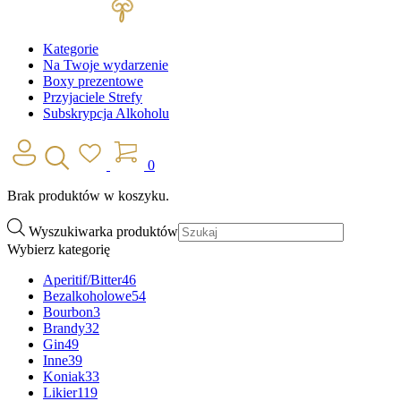
Kategorie
Na Twoje wydarzenie
Boxy prezentowe
Przyjaciele Strefy
Subskrypcja Alkoholu
0
Brak produktów w koszyku.
Wyszukiwarka produktów
Wybierz kategorię
Aperitif/Bitter
46
Bezalkoholowe
54
Bourbon
3
Brandy
32
Gin
49
Inne
39
Koniak
33
Likier
119