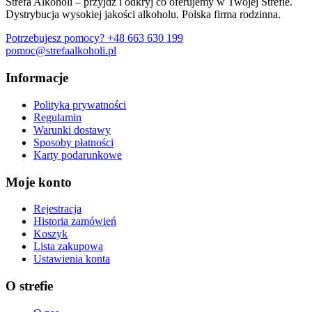
Strefa Alkoholi – przyjdź i odkryj co oferujemy w Twojej Strefie.
Dystrybucja wysokiej jakości alkoholu. Polska firma rodzinna.
Potrzebujesz pomocy?
+48 663 630 199
pomoc@strefaalkoholi.pl
Informacje
Polityka prywatności
Regulamin
Warunki dostawy
Sposoby płatności
Karty podarunkowe
Moje konto
Rejestracja
Historia zamówień
Koszyk
Lista zakupowa
Ustawienia konta
O strefie