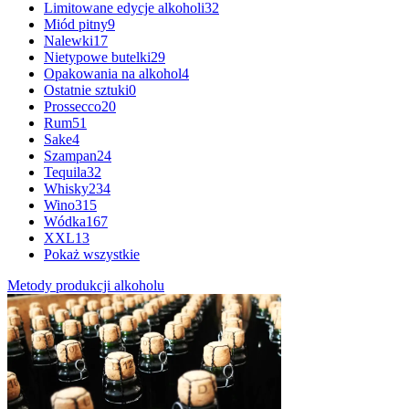
Limitowane edycje alkoholi
32
Miód pitny
9
Nalewki
17
Nietypowe butelki
29
Opakowania na alkohol
4
Ostatnie sztuki
0
Prossecco
20
Rum
51
Sake
4
Szampan
24
Tequila
32
Whisky
234
Wino
315
Wódka
167
XXL
13
Pokaż wszystkie
Metody produkcji alkoholu