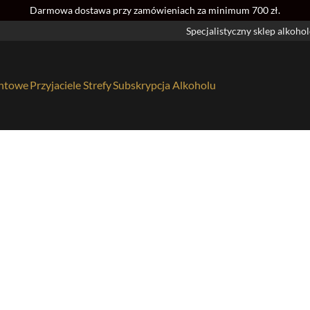
Darmowa dostawa przy zamówieniach za minimum 700 zł.
Specjalistyczny sklep alkoho
entowe
Przyjaciele Strefy
Subskrypcja Alkoholu
ania na alkohol
4
ie sztuki
0
cco
20
51
4