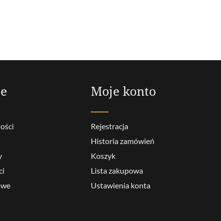
je
Moje konto
ości
Rejestracja
Historia zamówień
y
Koszyk
ci
Lista zakupowa
owe
Ustawienia konta