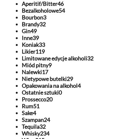
Aperitif/Bitter
46
Bezalkoholowe
54
Inne
Szamp
39
Bourbon
3
Brandy
32
Koniak
Tequil
33
Gin
49
Inne
39
Likier
Whisk
119
Koniak
33
Likier
119
Limitowane edycje alkoholi
Wino
32
Limitowane edycje alkoholi
32
Miód pitny
9
Miód pitny
Wódk
9
Nalewki
17
Nietypowe butelki
29
Nalewki
XXL
17
Opakowania na alkohol
4
Ostatnie sztuki
0
Nietypowe butelki
Pokaż w
29
Prossecco
20
Rum
51
Sake
4
Szampan
24
Tequila
32
Whisky
234