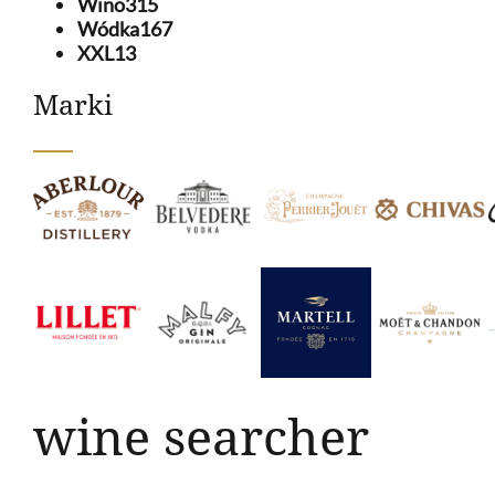
Wino
315
Wódka
167
XXL
13
Marki
wine searcher