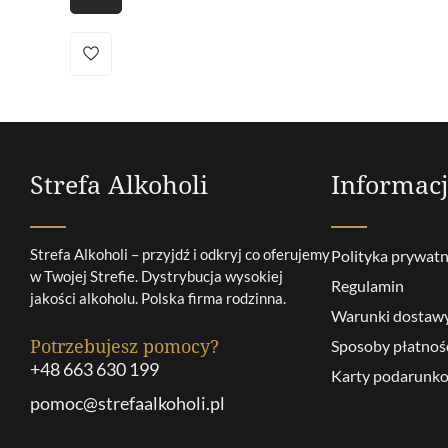
Strefa Alkoholi
Informac
Strefa Alkoholi – przyjdź i odkryj co oferujemy
Polityka prywatn
w Twojej Strefie. Dystrybucja wysokiej
Regulamin
jakości alkoholu. Polska firma rodzinna.
Warunki dostaw
Potrzebujesz pomocy?
Sposoby płatnoś
+48 663 630 199
Karty podarunk
pomoc@strefaalkoholi.pl