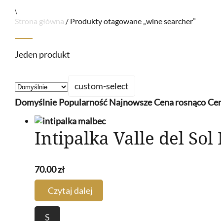
\
Strona główna
/ Produkty otagowane „wine searcher”
Jeden produkt
custom-select
Domyślnie
Popularność
Najnowsze
Cena rosnąco
Cen
Intipalka Valle del S
70.00
zł
Czytaj dalej
S