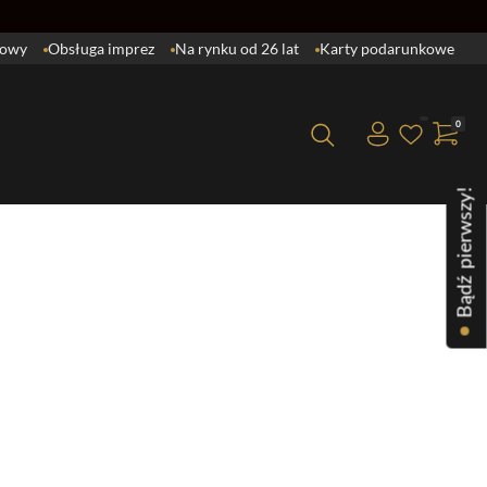
lowy
Obsługa imprez
Na rynku od 26 lat
Karty podarunkowe
0
Brak produktów w koszyku.
Bądź pierwszy!