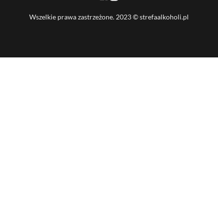
Wszelkie prawa zastrzeżone. 2023 © strefaalkoholi.pl