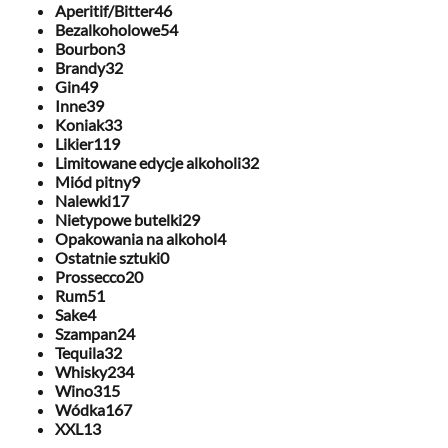
Aperitif/Bitter
46
Bezalkoholowe
54
Bourbon
3
Brandy
32
Gin
49
Inne
39
Koniak
33
Likier
119
Limitowane edycje alkoholi
32
Miód pitny
9
Nalewki
17
Nietypowe butelki
29
Opakowania na alkohol
4
Ostatnie sztuki
0
Prossecco
20
Rum
51
Sake
4
Szampan
24
Tequila
32
Whisky
234
Wino
315
Wódka
167
XXL
13