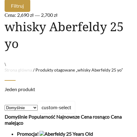
Filtruj
2,690 zł
2,700 zł
Cena:
—
whisky Aberfeldy 25
yo
\
Strona główna
/ Produkty otagowane „whisky Aberfeldy 25 yo”
Jeden produkt
custom-select
Domyślnie
Popularność
Najnowsze
Cena rosnąco
Cena
malejąco
Promocja!