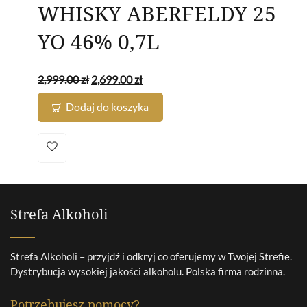
WHISKY ABERFELDY 25
YO 46% 0,7L
2,999.00
zł
2,699.00
zł
Dodaj do koszyka
Strefa Alkoholi
Strefa Alkoholi – przyjdź i odkryj co oferujemy w Twojej Strefie.
Dystrybucja wysokiej jakości alkoholu. Polska firma rodzinna.
Potrzebujesz pomocy?