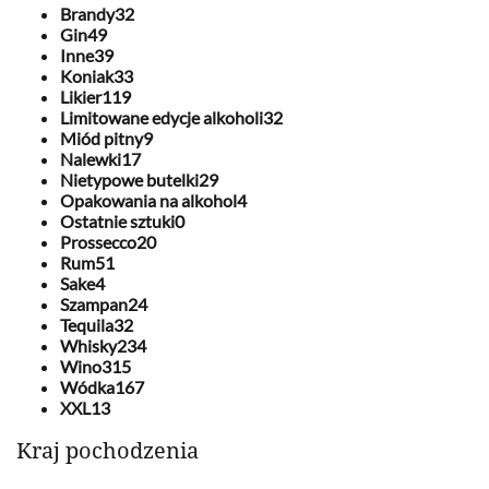
Brandy
32
Gin
49
Inne
39
Koniak
33
Likier
119
Limitowane edycje alkoholi
32
Miód pitny
9
Nalewki
17
Nietypowe butelki
29
Opakowania na alkohol
4
Ostatnie sztuki
0
Prossecco
20
Rum
51
Sake
4
Szampan
24
Tequila
32
Whisky
234
Wino
315
Wódka
167
XXL
13
Kraj pochodzenia