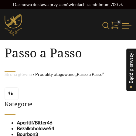
Darmowa dostawa przy zamówieniach za minimum 700 zł.
0
Strona główna
/ Produkty otagowane „Passo a Passo”
Passo a Passo
Bądź pierwszy!
Strona główna
/ Produkty otagowane „Passo a Passo”
Kategorie
Aperitif/Bitter
46
Bezalkoholowe
54
Bourbon
3