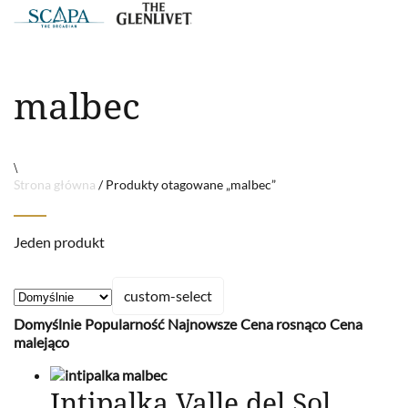
malbec
\
Strona główna
/ Produkty otagowane „malbec”
Jeden produkt
custom-select
Domyślnie
Popularność
Najnowsze
Cena rosnąco
Cena
malejąco
Intipalka Valle del Sol