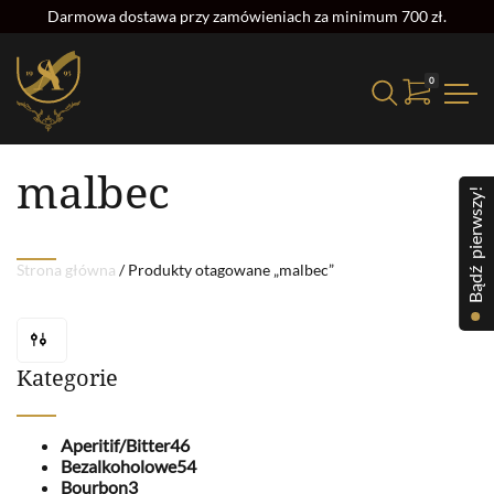
Darmowa dostawa przy zamówieniach za minimum 700 zł.
0
Strona główna
/ Produkty otagowane „malbec”
malbec
Bądź pierwszy!
Strona główna
/ Produkty otagowane „malbec”
Kategorie
Aperitif/Bitter
46
Bezalkoholowe
54
Bourbon
3