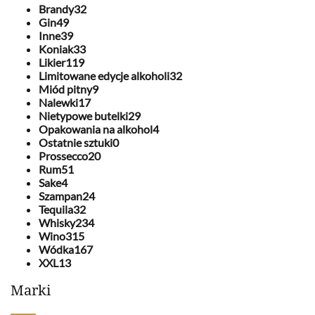
Brandy
32
Gin
49
Inne
39
Koniak
33
Likier
119
Limitowane edycje alkoholi
32
Miód pitny
9
Nalewki
17
Nietypowe butelki
29
Opakowania na alkohol
4
Ostatnie sztuki
0
Prossecco
20
Rum
51
Sake
4
Szampan
24
Tequila
32
Whisky
234
Wino
315
Wódka
167
XXL
13
Marki