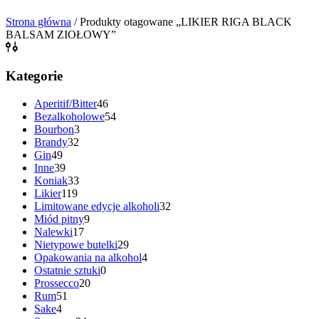
Strona główna
/ Produkty otagowane „LIKIER RIGA BLACK
BALSAM ZIOŁOWY”
Kategorie
Aperitif/Bitter
46
Bezalkoholowe
54
Bourbon
3
Brandy
32
Gin
49
Inne
39
Koniak
33
Likier
119
Limitowane edycje alkoholi
32
Miód pitny
9
Nalewki
17
Nietypowe butelki
29
Opakowania na alkohol
4
Ostatnie sztuki
0
Prossecco
20
Rum
51
Sake
4