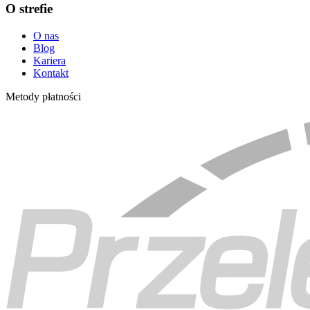
O strefie
O nas
Blog
Kariera
Kontakt
Metody płatności