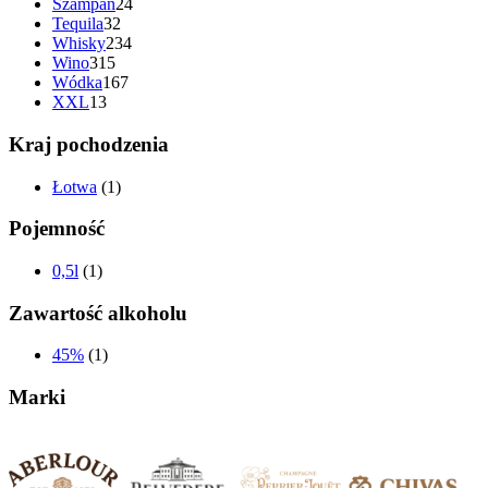
Szampan
24
Tequila
32
Whisky
234
Wino
315
Wódka
167
XXL
13
Kraj pochodzenia
Łotwa
(1)
Pojemność
0,5l
(1)
Zawartość alkoholu
45%
(1)
Marki