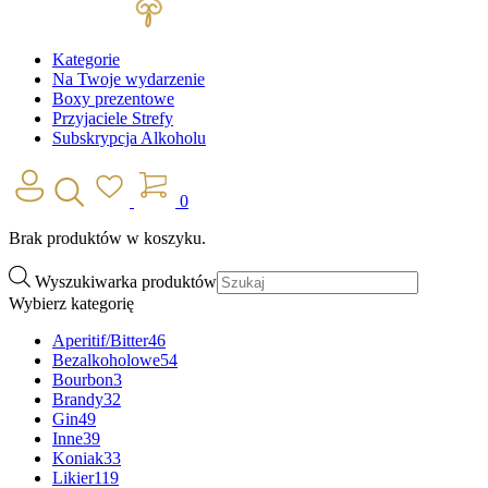
Kategorie
Na Twoje wydarzenie
Boxy prezentowe
Przyjaciele Strefy
Subskrypcja Alkoholu
0
Brak produktów w koszyku.
Wyszukiwarka produktów
Wybierz kategorię
Aperitif/Bitter
46
Bezalkoholowe
54
Bourbon
3
Brandy
32
Gin
49
Inne
39
Koniak
33
Likier
119