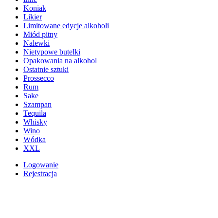
Koniak
Likier
Limitowane edycje alkoholi
Miód pitny
Nalewki
Nietypowe butelki
Opakowania na alkohol
Ostatnie sztuki
Prossecco
Rum
Sake
Szampan
Tequila
Whisky
Wino
Wódka
XXL
Logowanie
Rejestracja