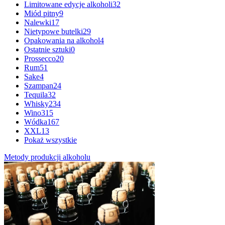
Limitowane edycje alkoholi
32
Miód pitny
9
Nalewki
17
Nietypowe butelki
29
Opakowania na alkohol
4
Ostatnie sztuki
0
Prossecco
20
Rum
51
Sake
4
Szampan
24
Tequila
32
Whisky
234
Wino
315
Wódka
167
XXL
13
Pokaż wszystkie
Metody produkcji alkoholu