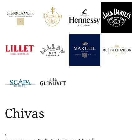
Chivas
\