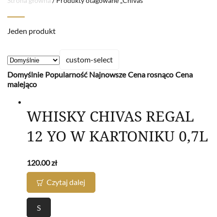
Strona główna
/ Produkty otagowane „Chivas”
Jeden produkt
custom-select
Domyślnie
Popularność
Najnowsze
Cena rosnąco
Cena
malejąco
WHISKY CHIVAS REGAL
12 YO W KARTONIKU 0,7L
120.00
zł
Czytaj dalej
S