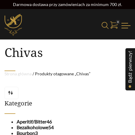
Darmowa dostawa przy zamówieniach za minimum 700 zł.
0
Strona główna
/ Produkty otagowane „Chivas”
Chivas
Bądź pierwszy!
Strona główna
/ Produkty otagowane „Chivas”
Kategorie
Aperitif/Bitter
46
Bezalkoholowe
54
Bourbon
3