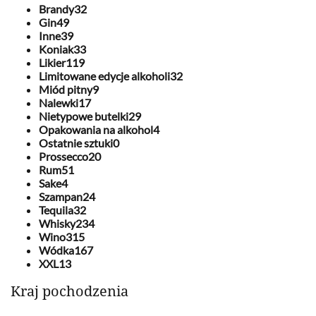
Brandy
32
Gin
49
Inne
39
Koniak
33
Likier
119
Limitowane edycje alkoholi
32
Miód pitny
9
Nalewki
17
Nietypowe butelki
29
Opakowania na alkohol
4
Ostatnie sztuki
0
Prossecco
20
Rum
51
Sake
4
Szampan
24
Tequila
32
Whisky
234
Wino
315
Wódka
167
XXL
13
Kraj pochodzenia